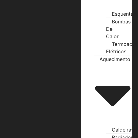
Esquentad
Bombas
De
Calor
Termoacum
Elétricos
Aquecimento
Caldeiras
Radiadores