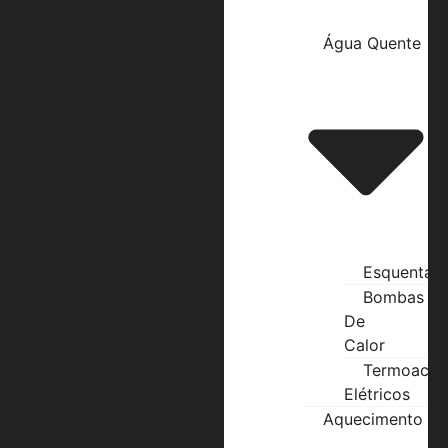
Água Quente
Esquentad
Bombas
De
Calor
Termoacum
Elétricos
Aquecimento