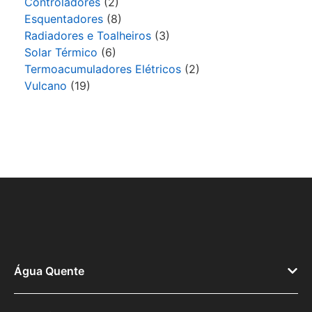
Controladores
(2)
Esquentadores
(8)
Radiadores e Toalheiros
(3)
Solar Térmico
(6)
Termoacumuladores Elétricos
(2)
Vulcano
(19)
Água Quente