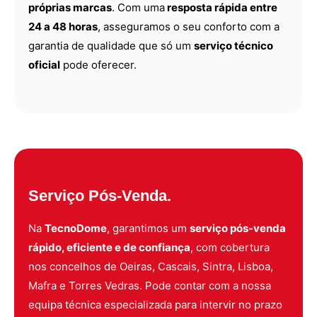
próprias marcas
. Com uma
resposta rápida entre
24 a 48 horas
, asseguramos o seu conforto com a
garantia de qualidade que só um
serviço técnico
oficial
pode oferecer.
Serviço Pós-Venda.
Na
TecnoDome
, garantimos um
serviço pós-venda
rápido, eficiente e de confiança
, com cobertura
nos concelhos de Oeiras, Cascais, Sintra, Lisboa,
Mafra e Torres Vedras. Pode contar com a nossa
equipa técnica especializada para intervir no prazo