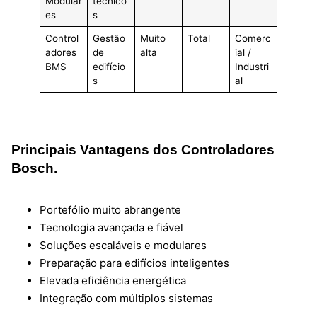
Modular
técnico
es
s
Control
Gestão
Muito
Total
Comerc
adores
de
alta
ial /
BMS
edifício
Industri
s
al
Principais Vantagens dos Controladores
Bosch.
Portefólio muito abrangente
Tecnologia avançada e fiável
Soluções escaláveis e modulares
Preparação para edifícios inteligentes
Elevada eficiência energética
Integração com múltiplos sistemas