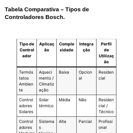
Tabela Comparativa – Tipos de
Controladores Bosch.
Tipo de
Aplicaç
Comple
Integra
Perfil
Control
ão
xidade
ção
de
ador
Utilizaç
ão
Termós
Aqueci
Baixa
Opcion
Residen
tatos
mento /
al
cial
Ambien
Climatiz
te
ação
Control
Solar
Média
Não
Residen
adores
térmico
cial /
Solares
Técnico
Control
Sistema
Alta
Parcial
Profissi
adores
s
onal