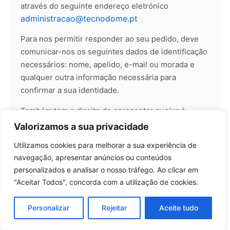
através do seguinte endereço eletrónico
administracao@tecnodome.pt
Para nos permitir responder ao seu pedido, deve
comunicar-nos os seguintes dados de identificação
necessários: nome, apelido, e-mail ou morada e
qualquer outra informação necessária para
confirmar a sua identidade.
Também tem o direito de apresentar queixa à
Autoridade de Supervisão, neste caso a Comissão
Valorizamos a sua privacidade
Nacional de Proteção de Dados de Portugal
Utilizamos cookies para melhorar a sua experiência de
(CNPD), em caso de violação das regras aplicáveis
navegação, apresentar anúncios ou conteúdos
à proteção de Dados Pessoais, em particular do
personalizados e analisar o nosso tráfego. Ao clicar em
RGPD.
"Aceitar Todos", concorda com a utilização de cookies.
Personalizar
Rejeitar
Aceite tudo
8.TRANSFERÊNCIA INTERNACIONAL DE DADOS