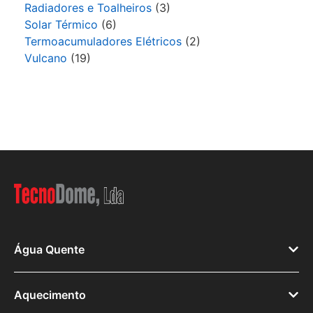
Radiadores e Toalheiros
(3)
Solar Térmico
(6)
Termoacumuladores Elétricos
(2)
Vulcano
(19)
Água Quente
Aquecimento