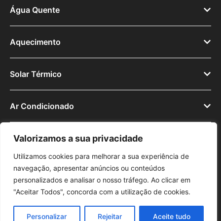
Água Quente
Aquecimento
Solar Térmico
Ar Condicionado
Valorizamos a sua privacidade
Utilizamos cookies para melhorar a sua experiência de
navegação, apresentar anúncios ou conteúdos
© 2025
personalizados e analisar o nosso tráfego. Ao clicar em
Política de Privacidade
Avisos Legais
R.A.L.
Tecnodome
"Aceitar Todos", concorda com a utilização de cookies.
Livro de Reclamações Online
Lda.
Personalizar
Rejeitar
Aceite tudo