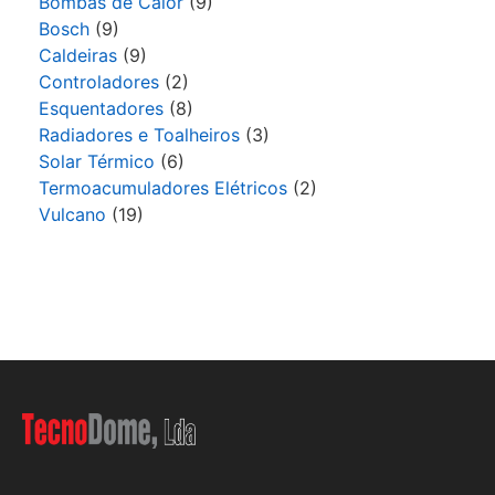
Bombas de Calor
(9)
Bosch
(9)
Caldeiras
(9)
Controladores
(2)
Esquentadores
(8)
Radiadores e Toalheiros
(3)
Solar Térmico
(6)
Termoacumuladores Elétricos
(2)
Vulcano
(19)