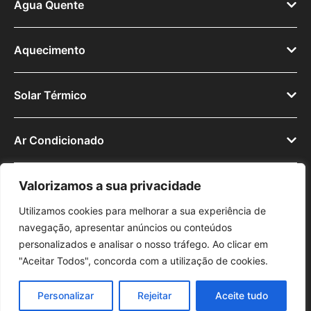
Água Quente
Aquecimento
Solar Térmico
Ar Condicionado
Valorizamos a sua privacidade
Utilizamos cookies para melhorar a sua experiência de
navegação, apresentar anúncios ou conteúdos
© 2025
personalizados e analisar o nosso tráfego. Ao clicar em
Política de Privacidade
Avisos Legais
R.A.L.
Tecnodome
"Aceitar Todos", concorda com a utilização de cookies.
Livro de Reclamações Online
Lda.
Personalizar
Rejeitar
Aceite tudo